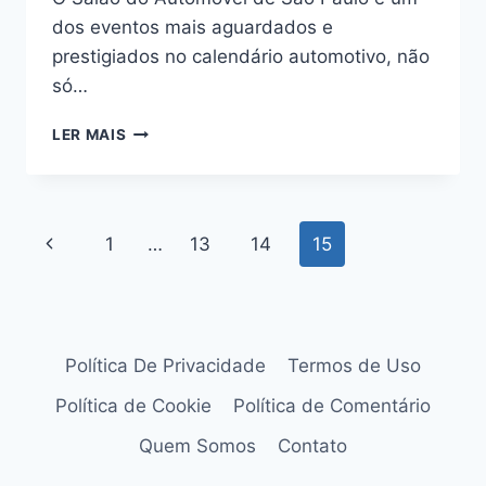
dos eventos mais aguardados e
prestigiados no calendário automotivo, não
só…
SALÃO
LER MAIS
DO
AUTOMÓVEL
DE
SÃO
Navegação
Página
1
…
13
14
15
PAULO:
A
da
Anterior
VITRINE
DOS
Página
CARROS
DE
Política De Privacidade
Termos de Uso
LUXO
NO
Política de Cookie
Política de Comentário
BRASIL
Quem Somos
Contato