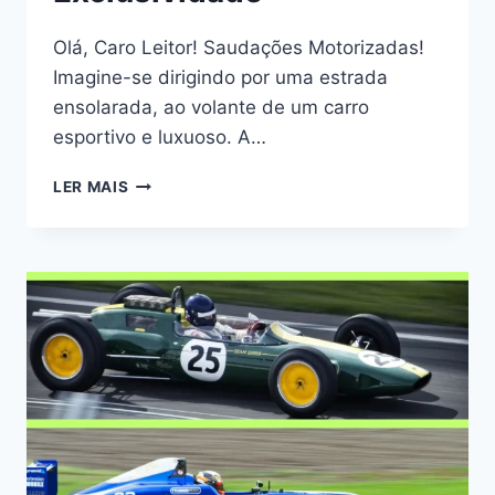
Olá, Caro Leitor! Saudações Motorizadas!
Imagine-se dirigindo por uma estrada
ensolarada, ao volante de um carro
esportivo e luxuoso. A…
CORES
LER MAIS
VIBRANTES
DOS
CARROS
DE
LUXO:
HISTÓRIA,
SIGNIFICADO
E
EXCLUSIVIDADE