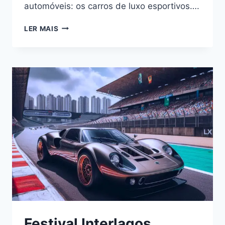
automóveis: os carros de luxo esportivos….
LEILÕES
LER MAIS
MILIONÁRIOS:
5
CARROS
DE
LUXO
VENDIDOS
POR
FORTUNAS
Festival Interlagos