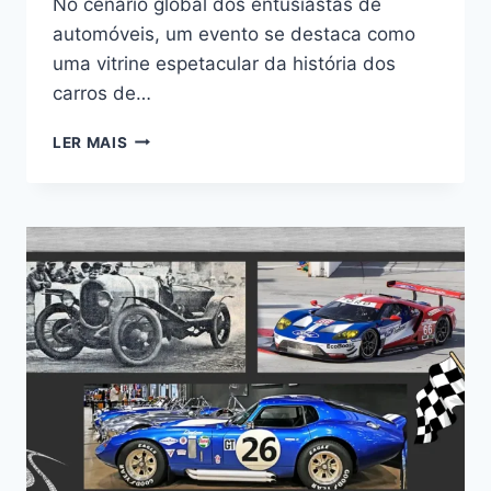
No cenário global dos entusiastas de
automóveis, um evento se destaca como
uma vitrine espetacular da história dos
carros de…
DUBAI
LER MAIS
INTERNATIONAL
MOTOR
SHOW:
LUXO
EM
DESTAQUE