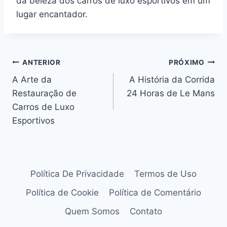
da beleza dos carros de luxo esportivos em um
lugar encantador.
Navegação
ANTERIOR
PRÓXIMO
A Arte da
A História da Corrida
de
Restauração de
24 Horas de Le Mans
Post
Carros de Luxo
Esportivos
Política De Privacidade
Termos de Uso
Política de Cookie
Política de Comentário
Quem Somos
Contato