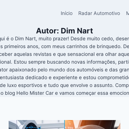
Início
Radar Automotivo
M
Autor: Dim Nart
i é o Dim Nart, muito prazer! Desde muito cedo, desenv
primeiros anos, com meus carrinhos de brinquedo. Depo
er aquelas revistas e que sensacional era olhar aquela
sional. Estou sempre buscando novas informações, parti
ator apaixonado pelo mundo dos automóveis e das gran
 entusiasta dedicado e experiente e estou comprometid
 de luxo esportivos e tudo que envolve o assunto. Comp
 ao blog Hello Mister Car e vamos começar essa emocio