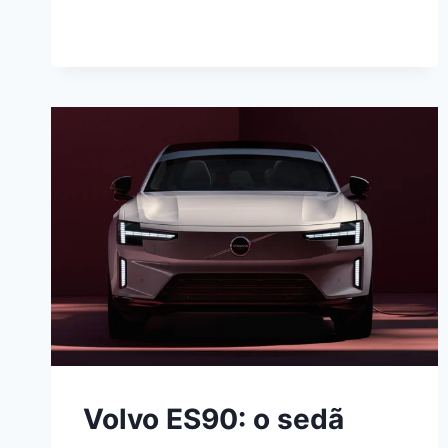
IATE
DE
30
METROS
QUE
ANDA
SEM
MOTOR
Volvo ES90: o sedã