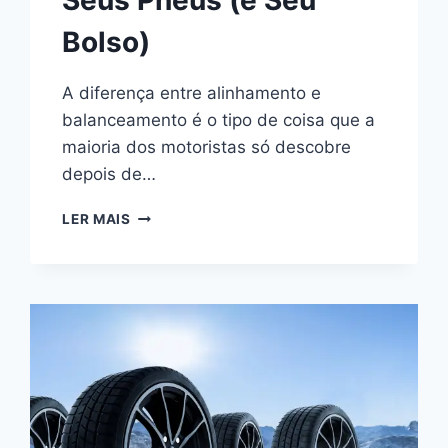
Seus Pneus (e Seu
Bolso)
A diferença entre alinhamento e
balanceamento é o tipo de coisa que a
maioria dos motoristas só descobre
depois de…
DIFERENÇA
LER MAIS
ENTRE
ALINHAMENTO
E
BALANCEAMENTO:
O
ERRO
QUE
ESTÁ
DESTRUINDO
SEUS
PNEUS