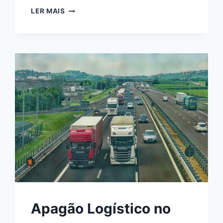
COMO
LER MAIS
PRESERVAR
PNEUS
RUN-
FLAT:
DICAS
ESSENCIAIS
PARA
PROLONGAR
A
VIDA
ÚTIL
Apagão Logístico no