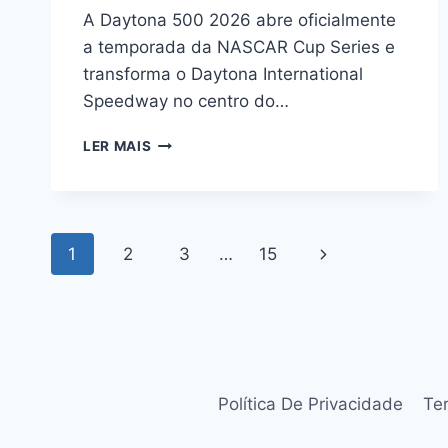
A Daytona 500 2026 abre oficialmente
a temporada da NASCAR Cup Series e
transforma o Daytona International
Speedway no centro do…
DAYTONA
LER MAIS
500
2026:
GUIA
COMPLETO
Navegação
DA
Página
1
2
3
…
15
MAIOR
da
CORRIDA
Seguinte
DA
Página
NASCAR
Política De Privacidade
Te