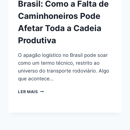
Brasil: Como a Falta de
Caminhoneiros Pode
Afetar Toda a Cadeia
Produtiva
O apagão logístico no Brasil pode soar
como um termo técnico, restrito ao
universo do transporte rodoviário. Algo
que acontece…
APAGÃO
LER MAIS
LOGÍSTICO
NO
BRASIL:
COMO
A
FALTA