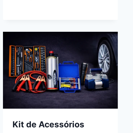
CIVIC
HÍBRIDO
ADVANCED:
O
SEGREDO
DO
SEDÃ
QUE
GERA
ENERGIA
SEM
TOMADA
Kit de Acessórios