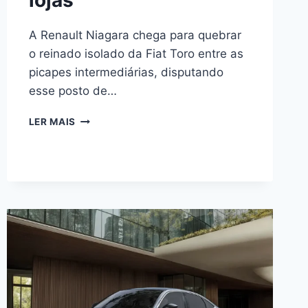
lojas
A Renault Niagara chega para quebrar
o reinado isolado da Fiat Toro entre as
picapes intermediárias, disputando
esse posto de…
RENAULT
LER MAIS
NIAGARA:
A
NOVA
PICAPE
QUE
JÁ
ESTÁ
DANDO
O
QUE
FALAR
ANTES
MESMO