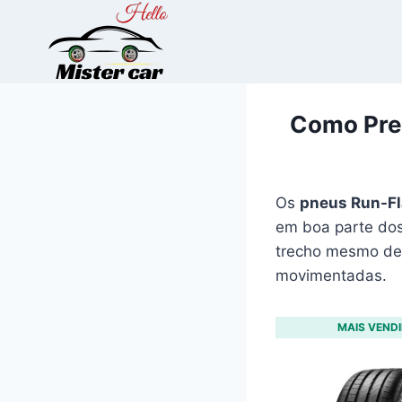
Pular
para
o
Conteúdo
Como Pres
Os
pneus Run-Fl
em boa parte dos
trecho mesmo dep
movimentadas.
MAIS VENDI