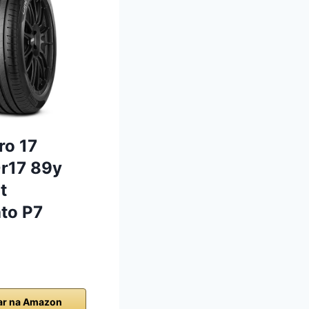
ro 17
r17 89y
t
to P7
r na Amazon