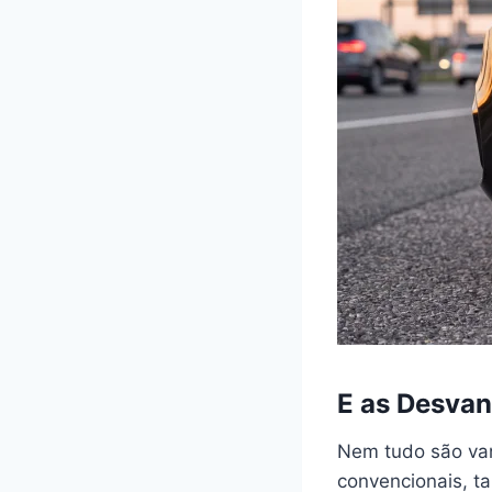
E as Desva
Nem tudo são va
convencionais, t