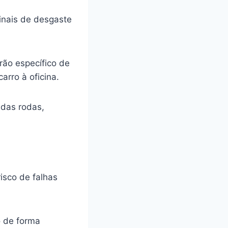
inais de desgaste
rão específico de
arro à oficina.
 das rodas,
isco de falhas
o de forma