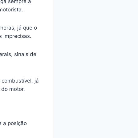
siga sempre a
motorista.
horas, já que o
s imprecisas.
rais, sinais de
combustível, já
 do motor.
e a posição