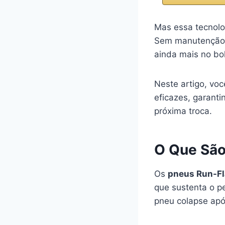
Mas essa tecnolo
Sem manutenção a
ainda mais no bo
Neste artigo, vo
eficazes, garant
próxima troca.
O Que São
Os
pneus Run-F
que sustenta o p
pneu colapse apó