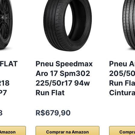
 FLAT
Pneu Speedmax
Pneu A
Aro 17 Spm302
205/50
R18
225/50r17 94w
Run Fla
P7
Run Flat
Cintura
8
R$679,90
 Amazon
Comprar na Amazon
Compra