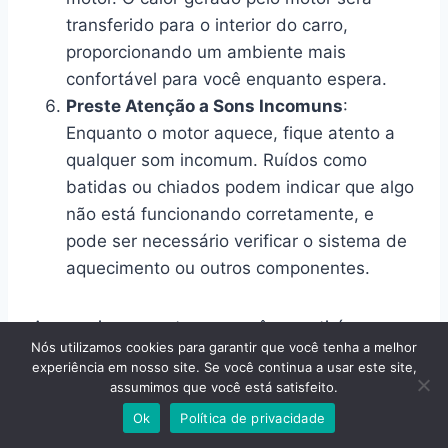
transferido para o interior do carro,
proporcionando um ambiente mais
confortável para você enquanto espera.
Preste Atenção a Sons Incomuns
:
Enquanto o motor aquece, fique atento a
qualquer som incomum. Ruídos como
batidas ou chiados podem indicar que algo
não está funcionando corretamente, e
pode ser necessário verificar o sistema de
aquecimento ou outros componentes.
Ao seguir essas etapas, você garantirá que o
Nós utilizamos cookies para garantir que você tenha a melhor
motor do seu carro de luxo esteja
experiência em nosso site. Se você continua a usar este site,
adequadamente aquecido antes de dirigir,
assumimos que você está satisfeito.
promovendo a longevidade do veículo e um
Ok
Política de privacidade
desempenho ótimo, mesmo em condições de